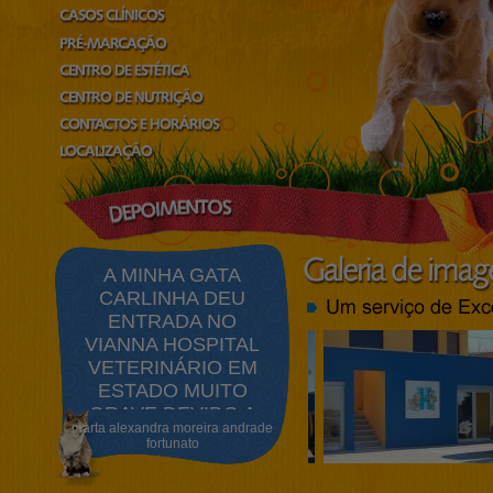
A MINHA GATA
CARLINHA DEU
ENTRADA NO
VIANNA HOSPITAL
VETERINÁRIO EM
ESTADO MUITO
GRAVE DEVIDO A
marta alexandra moreira andrade
UMA INTOXICAÇÃO.
fortunato
[M...